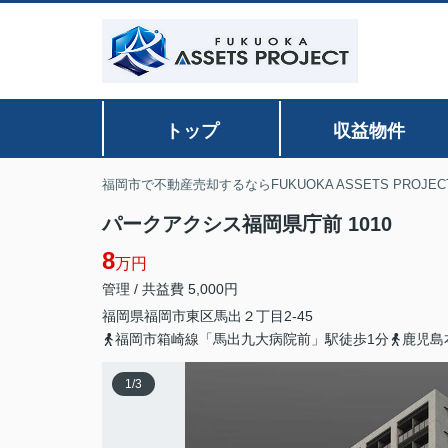
トップ
収益物件
福岡市で不動産売却するならFUKUOKA ASSETS PROJEC
パークアクシス福岡県庁前 1010
8
万円
管理 / 共益費 5,000円
福岡県
福岡市東区
馬出
２丁目2-45
福岡市箱崎線「馬出九大病院前」駅徒歩1分
鹿児島
1
/
3