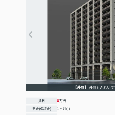
【外観】
外観もきれいで
8
万円
賃料
1ヶ月(-)
敷金(保証金)