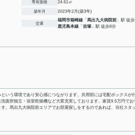
24.61㎡
専有面積
2023年2月(築3年)
築年月
福岡市箱崎線
「
馬出九大病院前
」駅 徒歩
交通
鹿児島本線
「
吉塚
」駅 徒歩8分
みという環境であり安心感につながります。共用部には宅配ボックスが
洗面所独立・浴室乾燥機など大変充実しております。家賃9.5万円でお
ます。馬出九大病院前エリアでお部屋探しをするのであれば、当社スタ