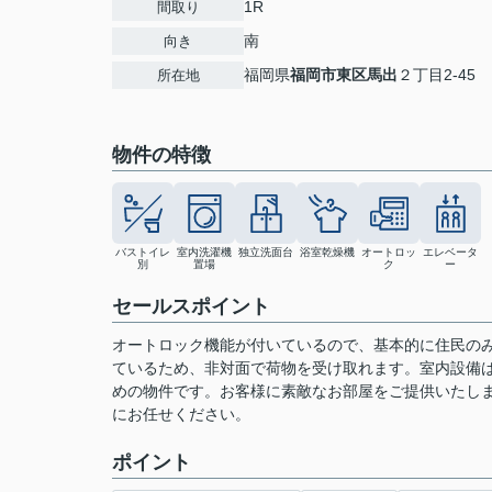
1R
間取り
南
向き
福岡県
福岡市東区
馬出
２丁目2-45
所在地
物件の特徴
バストイレ
室内洗濯機
独立洗面台
浴室乾燥機
オートロッ
エレベータ
別
置場
ク
ー
セールスポイント
オートロック機能が付いているので、基本的に住民の
ているため、非対面で荷物を受け取れます。室内設備は
めの物件です。お客様に素敵なお部屋をご提供いたし
にお任せください。
ポイント