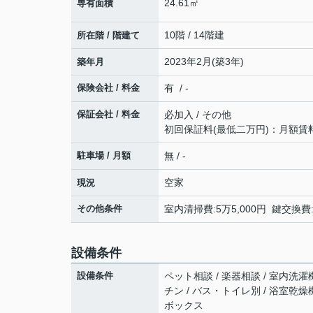
24.61㎡
専有面積
10階 / 14階建
所在階 / 階建て
2023年2月(築3年)
築年月
保険会社 / 料金
有 / -
保証会社 / 料金
必加入 / その他
初回保証料(最低二万円)：月額賃
駐車場 / 月額
無 / -
空家
現況
その他条件
室内清掃費:5万5,000円 鍵交換費
設備条件
設備条件
ペット相談 / 楽器相談 / 室内洗濯
チン / バス・トイレ別 / 浴室乾燥
ボックス