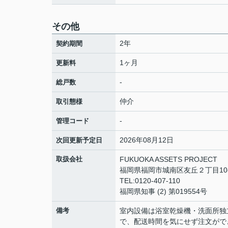
その他
2年
契約期間
1ヶ月
更新料
-
総戸数
仲介
取引態様
-
管理コード
2026年08月12日
次回更新予定日
取扱会社
FUKUOKA ASSETS PROJECT
福岡県福岡市城南区友丘２丁目10-3 h
TEL:0120-407-110
福岡県知事 (2) 第019554号
備考
室内設備は浴室乾燥機・洗面所独
で、配送時間を気にせず注文がで