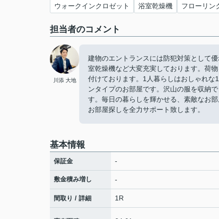
ウォークインクロゼット
浴室乾燥機
フローリン
担当者のコメント
建物のエントランスには防犯対策として優
室乾燥機など大変充実しております。荷物
付けております。1人暮らしはおしゃれな
川添 大地
ンタイプのお部屋です。沢山の服を収納で
す。毎日の暮らしを輝かせる、素敵なお部
お部屋探しを全力サポート致します。
基本情報
-
保証金
敷金積み増し
-
1R
間取り / 詳細