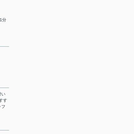
1分
付い
すす
ッフ