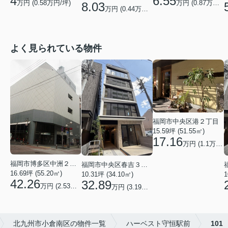
4
6.55
万円 (
0.58
万円/坪)
万円 (
0.87
万円/坪)
8.03
万円 (
0.44
万円/坪)
よく見られている物件
福岡市中央区港２丁目
15.59坪 (51.55㎡)
17.16
万円 (1.1万円/坪)
福岡市博多区中洲２丁目
福岡市中央区春吉３丁目
16.69坪 (55.20㎡)
10.31坪 (34.10㎡)
1
42.26
32.89
万円 (2.53万円/坪)
万円 (3.19万円/坪)
北九州市小倉南区の物件一覧
ハーベスト守恒駅前
101