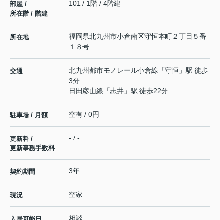
101 / 1階 / 4階建
部屋 /
所在階 / 階建
福岡県
北九州市小倉南区
守恒本町
２丁目５番
所在地
１８号
北九州都市モノレール小倉線
「
守恒
」駅 徒歩
交通
3分
日田彦山線
「
志井
」駅 徒歩22分
空有 / 0円
駐車場 / 月額
- / -
更新料 /
更新事務手数料
3年
契約期間
空家
現況
相談
入居可能日