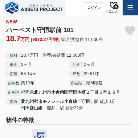
0
ログイン
お気に入り
NEW
ハーベスト守恒駅前 101
18.7
万円
(9073.27円/坪)
管理/共益費 11,000円
18.7万円 管理/共益費 11,000円
賃料
3ヶ月
0ヶ月
敷金
礼金
68.14㎡
20.61坪
面積
坪数
築10年
1階/4階建
築年数
所在階
福岡県
北九州市小倉南区
守恒本町
２丁目５番１８号
所在地
北九州都市モノレール小倉線
「
守恒
」駅 徒歩3分
交通
日田彦山線
「
志井
」駅 徒歩22分
物件の特徴