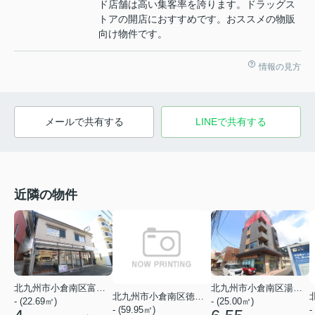
ド店舗は高い集客率を誇ります。ドラッグス
トアの開店におすすめです。おススメの物販
向け物件です。
情報の見方
メールで共有する
LINEで共有する
近隣の物件
北九州市小倉南区富士見２丁目
北九州市小倉南区湯川５丁目
北九州市小倉南区徳力２丁目
- (22.69㎡)
- (25.00㎡)
- (59.95㎡)
-