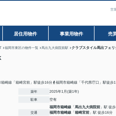
営業
居住用物件
事業用物件
売
クラブスタイル馬出フェリシ
T
福岡市東区の物件一覧
馬出九大病院前駅
K
市箱崎線「箱崎宮前」駅徒歩16分
福岡市箱崎線「千代県庁口」駅徒歩1
2025年1月(築1年)
築年
空有
駐車
福岡市箱崎線
「
馬出九大病院前
」駅 徒歩
福岡市箱崎線
「
箱崎宮前
」駅 徒歩16分
交通