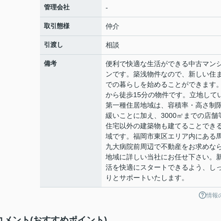
管理会社
-
取引態様
仲介
引渡し
相談
備考
便利で快適な生活ができる中古マン
ンです。築浅物件なので、新しい住
での暮らしを始めることができます
から徒歩15分の物件です。立地して
第一種住居地域は、容積率・高さ制
緩いことに加え、3000㎡までの店舗
住宅以外の建築物も建てることでき
域です。福岡市東区エリア内にある
九大病院前周辺で不動産をお求めな
地域に詳しい当社にお任せ下さい。
活を快適にスタートできるよう、し
りとサポートいたします。
情報
コメント(おすすめポイント)