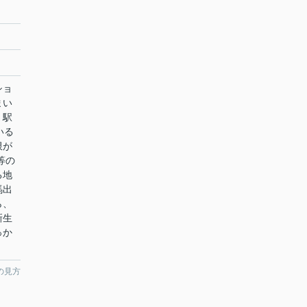
ショ
まい
。駅
いる
限が
等の
る地
馬出
ら、
新生
っか
の見方