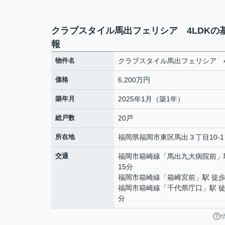
クラブスタイル馬出フェリシア 4LDKの
報
物件名
クラブスタイル馬出フェリシア 4
価格
6,200万円
築年月
2025年1月（築1年）
総戸数
20戸
所在地
福岡県
福岡市東区
馬出
３丁目10-1
交通
福岡市箱崎線
「
馬出九大病院前
」
15分
福岡市箱崎線
「
箱崎宮前
」駅 徒歩
福岡市箱崎線
「
千代県庁口
」駅 徒
分