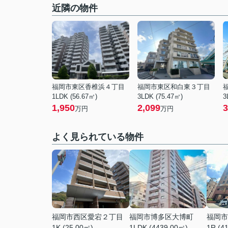
近隣の物件
福岡市東区香椎浜４丁目
福岡市東区和白東３丁目
1LDK (56.67㎡)
3LDK (75.47㎡)
3
1,950
2,099
3
万円
万円
よく見られている物件
福岡市西区愛宕２丁目
福岡市博多区大博町
福岡市
1K (25.00㎡)
1LDK (4439.00㎡)
1R (4