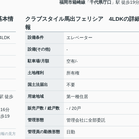
福岡市箱崎線
「
千代県庁口
」駅 徒歩19
基本情
クラブスタイル馬出フェリシア 4LDKの詳
報
LDK
設備条件
エレベーター
設備(その他)
-
駐車場/月額
空有/-
土地権利
所有権
国土法届出
不要
駅 徒歩
用途地域
第一種住居
販売戸数 / 総戸数
- / 20戸
16分
歩19
管理形態
管理会社に全部委託
管理員の勤務形態
日勤
情報の見方