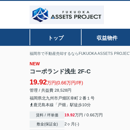
トップ
収益物件
福岡市で不動産売却するならFUKUOKA ASSETS PROJEC
NEW
コーポランド浅生 2F-C
19.92
万円(0.66万円/坪)
管理 / 共益費 28,528円
福岡県
北九州市戸畑区
幸町
２番１号
鹿児島本線「戸畑」駅徒歩10分
19.92
万円 / 0.66万円
賃料 / 坪単価
2ヶ月(-)
敷金(保証金)