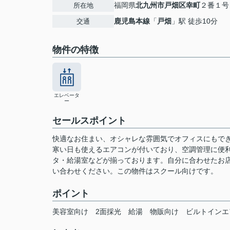
福岡県
北九州市戸畑区
幸町
２番１号
所在地
鹿児島本線
「
戸畑
」駅 徒歩10分
交通
物件の特徴
エレベータ
ー
セールスポイント
快適なお住まい、オシャレな雰囲気でオフィスにもで
寒い日も使えるエアコンが付いており、空調管理に便
タ・給湯室などが揃っております。自分に合わせたお
い合わせください。この物件はスクール向けです。
ポイント
美容室向け
2面採光
給湯
物販向け
ビルトインエ