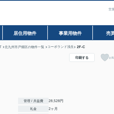
営業
居住用物件
事業用物件
売
コーポランド浅生
2F-C
T
北九州市戸畑区の物件一覧
印刷する
お気
28,528円
管理 / 共益費
2ヶ月
礼金