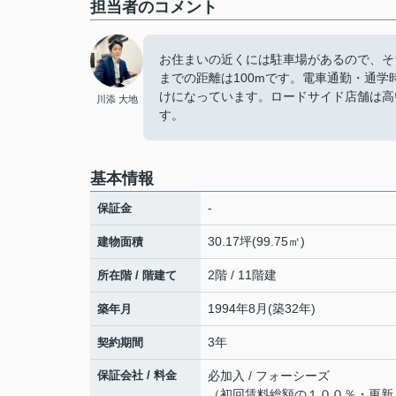
担当者のコメント
お住まいの近くには駐車場があるので、そ
までの距離は100mです。電車通勤・通
けになっています。ロードサイド店舗は高
川添 大地
す。
基本情報
-
保証金
30.17坪(99.75㎡)
建物面積
2階 / 11階建
所在階 / 階建て
1994年8月(築32年)
築年月
3年
契約期間
保証会社 / 料金
必加入 / フォーシーズ
（初回賃料総額の１００％・更新