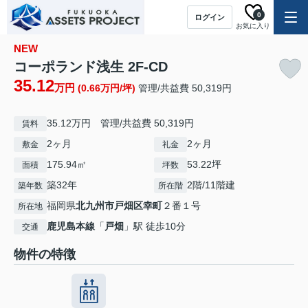
0
ログイン
お気に入り
NEW
コーポランド浅生 2F-CD
35.12
万円
(0.66万円/坪)
管理/共益費 50,319円
35.12万円 管理/共益費 50,319円
賃料
2ヶ月
2ヶ月
敷金
礼金
175.94㎡
53.22坪
面積
坪数
築32年
2階/11階建
築年数
所在階
福岡県
北九州市戸畑区
幸町
２番１号
所在地
鹿児島本線
「
戸畑
」駅 徒歩10分
交通
物件の特徴