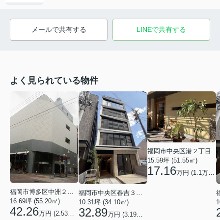
メールで共有する
LINEで共有する
よく見られている物件
福岡市中央区港２丁目
15.59坪 (51.55㎡)
17.16
万円 (1.1万円/坪)
福岡市博多区中洲２丁目
福岡市中央区春吉３丁目
16.69坪 (55.20㎡)
10.31坪 (34.10㎡)
1
42.26
32.89
万円 (2.53万円/坪)
万円 (3.19万円/坪)