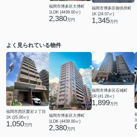
福岡市博多区大博町
福岡市博多区御供所町
1LDK (4439.00㎡)
1K (24.07㎡)
2,380
1,345
万円
万円
よく見られている物件
福岡市博多区石城町
1R (41.28㎡)
1,899
万円
福岡市西区愛宕２丁目
福岡市博多区大博町
1K (25.00㎡)
3
1LDK (4439.00㎡)
1,050
万円
2,380
万円