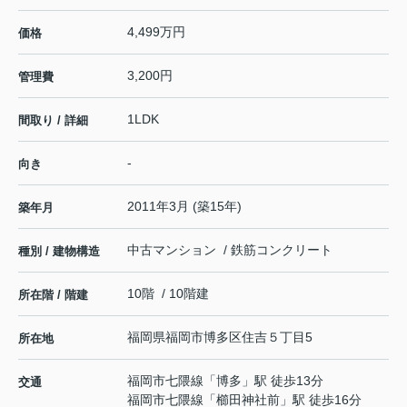
4,499万円
価格
3,200円
管理費
1LDK
間取り / 詳細
-
向き
2011年3月 (築15年)
築年月
中古マンション / 鉄筋コンクリート
種別 / 建物構造
10階 / 10階建
所在階 / 階建
福岡県
福岡市博多区
住吉
５丁目5
所在地
福岡市七隈線
「
博多
」駅 徒歩13分
交通
福岡市七隈線
「
櫛田神社前
」駅 徒歩16分