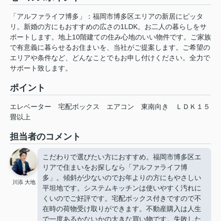
「アルファライフ博多」：福岡市博多区エリアの新居にピッタ
リ。新婚の方にもおすすめの広さの1LDK。お二人の暮らしをサ
ポートします。地上10階建ての住み心地のいい物件です。ご家族
で有意義に暮らせるお住まいを、当社がご提案します。ご希望の
エリアや条件など、どんなことでもお申し付けください。全力で
サポート致します。
ポイント
エレベーター
宅配ボックス
エアコン
東南向き
ＬＤＫ１５
畳以上
担当者のコメント
こだわりで選びたい方におすすめ。福岡市博多区エ
リアで住まいをお探しなら「アルファライフ博
多」。傾斜が少ないのでお年よりの方にもやさしい
川添 大地
平坦地です。システムキッチンは使いやすく汚れに
くいのでご好評です。宅配ボックス付きですので不
在時の荷物受け取りができます。不動産購入は人生
で一度あるかないかの大きな買い物です。失敗した