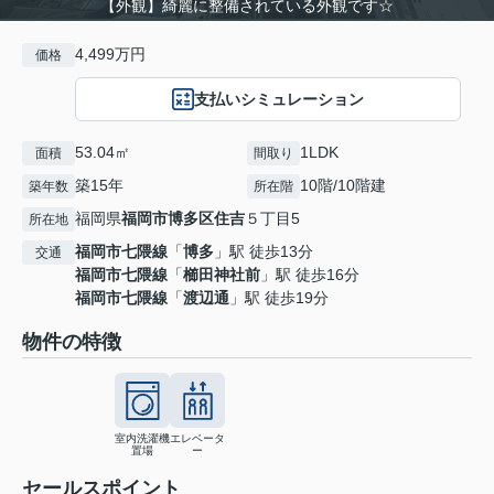
【外観】綺麗に整備されている外観です☆
4,499万円
価格
支払いシミュレーション
53.04㎡
1LDK
面積
間取り
築15年
10階/10階建
築年数
所在階
福岡県
福岡市博多区
住吉
５丁目5
所在地
福岡市七隈線
「
博多
」駅 徒歩13分
交通
福岡市七隈線
「
櫛田神社前
」駅 徒歩16分
福岡市七隈線
「
渡辺通
」駅 徒歩19分
物件の特徴
室内洗濯機
エレベータ
置場
ー
セールスポイント