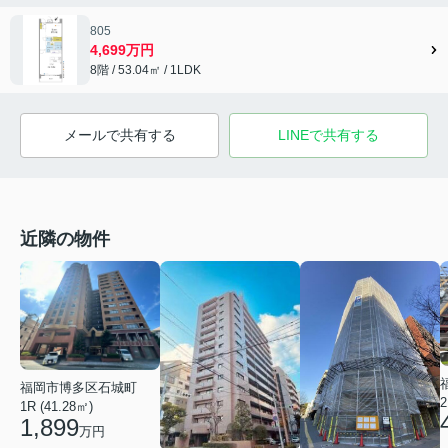
805
4,699万円
8階 / 53.04㎡ / 1LDK
メールで共有する
LINEで共有する
近隣の物件
福岡市博多区石城町
2
1R (41.28㎡)
1,899
万円