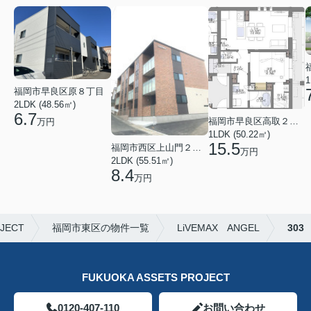
1
福岡市早良区原８丁目
2LDK (48.56㎡)
6.7
福岡市早良区高取２丁目
万円
1LDK (50.22㎡)
15.5
福岡市西区上山門２丁目
万円
2LDK (55.51㎡)
8.4
万円
JECT
福岡市東区の物件一覧
LiVEMAX ANGEL
303
FUKUOKA ASSETS PROJECT
0120-407-110
お問い合わせ