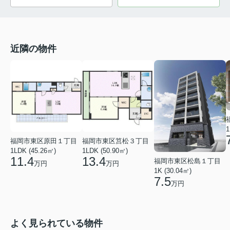
近隣の物件
1
福岡市東区原田１丁目
福岡市東区筥松３丁目
1LDK (45.26㎡)
1LDK (50.90㎡)
11.4
13.4
福岡市東区松島１丁目
万円
万円
1K (30.04㎡)
7.5
万円
よく見られている物件