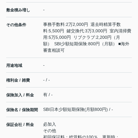
-
敷金積み増し
事務手数料:2万2,000円 退去時精算手数
その他条件
料:5,500円 鍵交換代:3万3,000円 室内清掃費
用:5万5,000円 リブクラブ:2,200円（月
額） SBI少額短期保険:800円（月額） ■海外
審査相談可
-
用途地域
- / -
権利金 / 雑費
有 / -
保険加入 / 料金
SBI日本少額短期保険(月額800円) / -
保険名 / 保険期間
必加入
保証会社 / 料金
その他
初回保証料：総賃料の100％ 更新時：