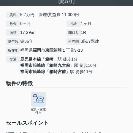
【間取り】
5.7万円 管理/共益費 11,000円
賃料
0ヶ月
1ヶ月
敷金
礼金
17.29㎡
1R
面積
間取り
築35年
3階/7階建
築年数
所在階
福岡県
福岡市東区
箱崎
１丁目9-13
所在地
鹿児島本線
「
箱崎
」駅 徒歩1分
交通
福岡市箱崎線
「
箱崎九大前
」駅 徒歩10分
福岡市箱崎線
「
箱崎宮前
」駅 徒歩11分
物件の特徴
家具・家電
付き
セールスポイント