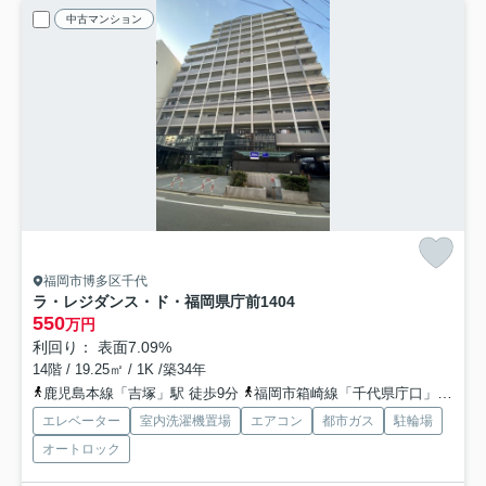
中古マンション
福岡市博多区千代
ラ・レジダンス・ド・福岡県庁前
1404
550
万円
利回り： 表面7.09%
14階 / 19.25㎡ / 1K /築34年
鹿児島本線「吉塚」駅 徒歩9分
福岡市箱崎線「千代県庁口」駅 徒歩9分
エレベーター
室内洗濯機置場
エアコン
都市ガス
駐輪場
オートロック