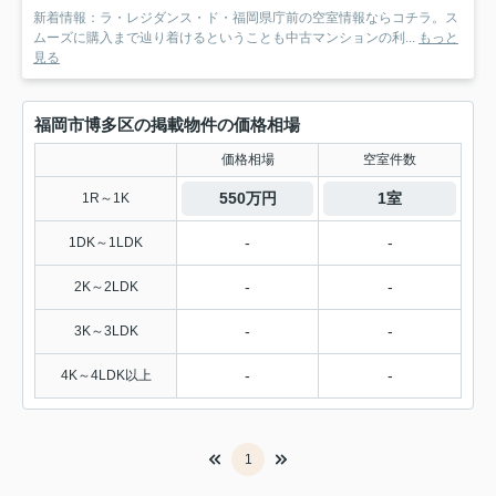
新着情報：ラ・レジダンス・ド・福岡県庁前の空室情報ならコチラ。ス
ムーズに購入まで辿り着けるということも中古マンションの利...
もっと
見る
福岡市博多区の掲載物件の価格相場
価格相場
空室件数
550万円
1室
1R～1K
-
-
1DK～1LDK
-
-
2K～2LDK
-
-
3K～3LDK
-
-
4K～4LDK以上
1