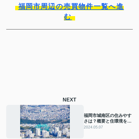
福岡市周辺の売買物件一覧へ進
む
NEXT
福岡市城南区の住みやす
さは？概要と住環境を解
説
2024.05.07