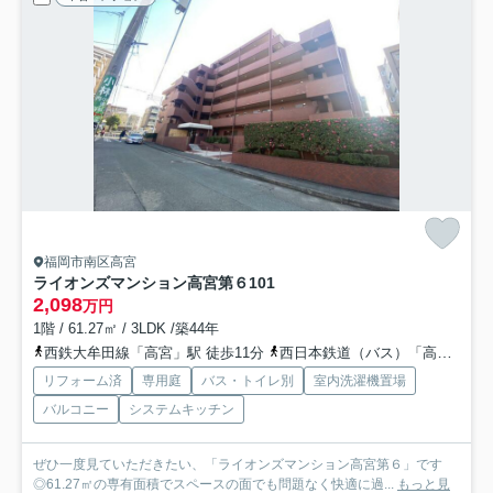
福岡市南区高宮
ライオンズマンション高宮第６
101
2,098
万円
1階 / 61.27㎡ / 3LDK /築44年
西鉄大牟田線「高宮」駅 徒歩11分
西日本鉄道（バス）「高宮二丁目」バス停下車 徒歩2分
リフォーム済
専用庭
バス・トイレ別
室内洗濯機置場
バルコニー
システムキッチン
ぜひ一度見ていただきたい、「ライオンズマンション高宮第６」です
◎61.27㎡の専有面積でスペースの面でも問題なく快適に過...
もっと見