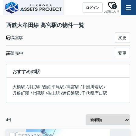
0
ログイン
お気に入り
西鉄大牟田線 高宮駅の物件一覧
高宮駅
変更
販売中
変更
おすすめの駅
大橋駅
/
井尻駅
/
西鉄平尾駅
/
高宮駅
/
中洲川端駅
/
呉服町駅
/
七隈駅
/
茶山駅
/
渡辺通駅
/
千代県庁口駅
4
件
中古マンション