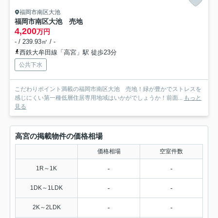
福岡市南区大池
福岡市南区大池 売地
4,200
万円
- / 239.93㎡ / -
西鉄大牟田線「高宮」駅 徒歩23分
公共下水
こだわりポイント満載の福岡市南区大池 売地！緑が豊かでストレスを
感じにくい第一種低層住居専用地域はいかがでしょうか！前面...
もっと
見る
高宮の掲載物件の価格相場
価格相場
空室件数
-
-
1R～1K
-
-
1DK～1LDK
-
-
2K～2LDK