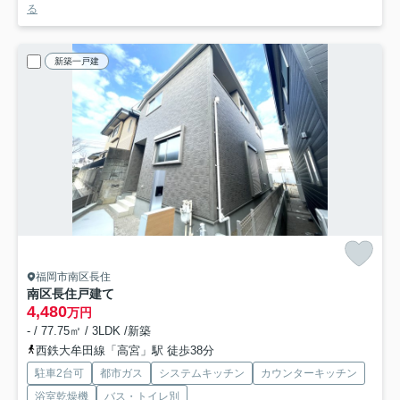
る
新築一戸建
福岡市南区長住
南区長住戸建て
4,480
万円
- / 77.75㎡ / 3LDK /新築
西鉄大牟田線「高宮」駅 徒歩38分
駐車2台可
都市ガス
システムキッチン
カウンターキッチン
浴室乾燥機
バス・トイレ別