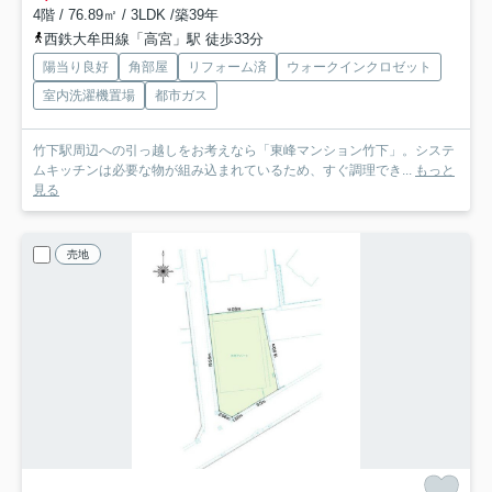
4階 / 76.89㎡ / 3LDK /築39年
西鉄大牟田線「高宮」駅 徒歩33分
陽当り良好
角部屋
リフォーム済
ウォークインクロゼット
室内洗濯機置場
都市ガス
竹下駅周辺への引っ越しをお考えなら「東峰マンション竹下」。システ
ムキッチンは必要な物が組み込まれているため、すぐ調理でき...
もっと
見る
売地