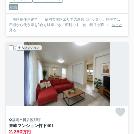
新築
「南区長住戸建て」：福岡市南区エリアの新居にピッタリ。物件では、
日頃から使う車を2台も駐車できて便利です。使い勝手が良い...
もっと
見る
中古マンション
福岡市博多区那珂
東峰マンション竹下
401
2,280
万円