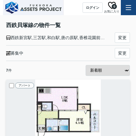
0
ログイン
お気に入り
西鉄貝塚線の物件一覧
西鉄新宮駅,三苫駅,和白駅,唐の原駅,香椎花園前駅,香椎駅,香椎宮前駅,千早駅,名島駅,貝塚駅
変更
募集中
変更
7
件
アパート