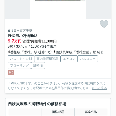
福岡市東区千早
PHOENIX千早
502
9.7
万円
管理/共益費11,000円
5階 / 30.40㎡ / 1LDK /築1年未満
香椎線「香椎」駅 徒歩10分
西鉄貝塚線「香椎宮前」駅 徒歩7分
バス・トイレ別
室内洗濯機置場
エアコン
バルコニー
フローリング
駐輪場
敷0
「PHOENIX千早」のここがイチオシ。荷物を注文する時に時間を気に
しなくてよくなる宅配ボックスを共用部に備え付けており...
もっと見る
西鉄貝塚線の掲載物件の価格相場
価格相場
募集件数