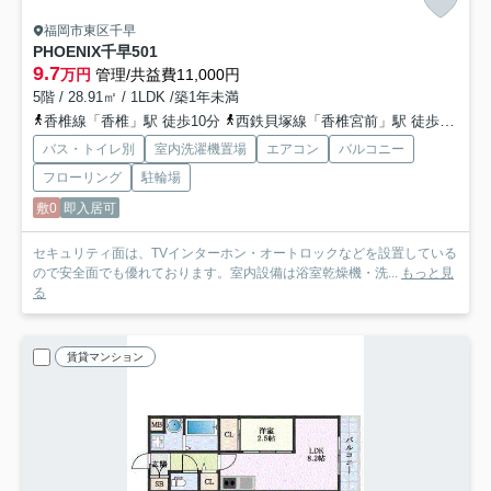
福岡市東区千早
PHOENIX千早
501
9.7
万円
管理/共益費11,000円
5階 / 28.91㎡ / 1LDK /築1年未満
香椎線「香椎」駅 徒歩10分
西鉄貝塚線「香椎宮前」駅 徒歩7分
バス・トイレ別
室内洗濯機置場
エアコン
バルコニー
フローリング
駐輪場
敷0
即入居可
セキュリティ面は、TVインターホン・オートロックなどを設置している
ので安全面でも優れております。室内設備は浴室乾燥機・洗...
もっと見
る
賃貸マンション