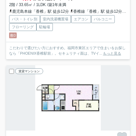
2階 / 33.65㎡ / 1LDK /築1年未満
鹿児島本線「香椎」駅 徒歩12分
香椎線「香椎」駅 徒歩12分
西鉄
バス・トイレ別
室内洗濯機置場
エアコン
バルコニー
フローリング
駐輪場
敷0
こだわりで選びたい方におすすめ。福岡市東区エリアで住まいをお探し
なら「PHOENIX香椎駅前」。セキュリティ面は、TVイ...
もっと見る
賃貸マンション