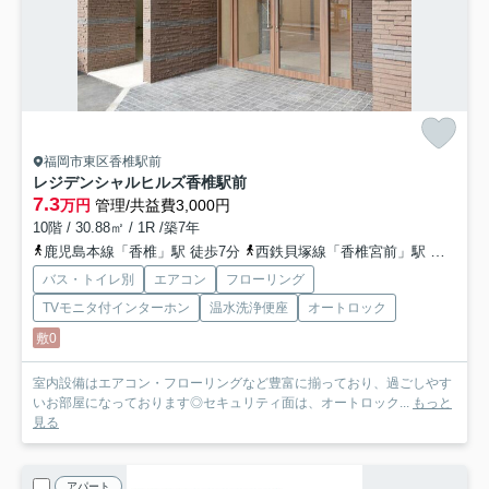
福岡市東区香椎駅前
レジデンシャルヒルズ香椎駅前
7.3
万円
管理/共益費3,000円
10階 / 30.88㎡ / 1R /築7年
鹿児島本線「香椎」駅 徒歩7分
西鉄貝塚線「香椎宮前」駅 徒歩8分
バス・トイレ別
エアコン
フローリング
TVモニタ付インターホン
温水洗浄便座
オートロック
敷0
室内設備はエアコン・フローリングなど豊富に揃っており、過ごしやす
いお部屋になっております◎セキュリティ面は、オートロック...
もっと
見る
アパート