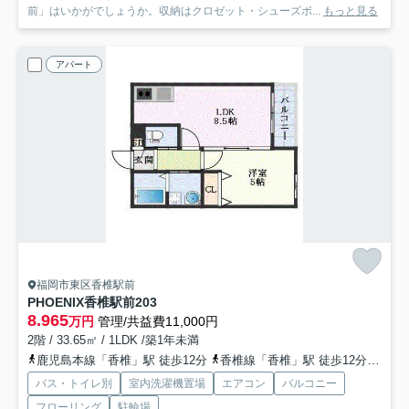
前」はいかがでしょうか。収納はクロゼット・シューズボ...
もっと見る
アパート
福岡市東区香椎駅前
PHOENIX香椎駅前
203
8.965
万円
管理/共益費11,000円
2階 / 33.65㎡ / 1LDK /築1年未満
鹿児島本線「香椎」駅 徒歩12分
香椎線「香椎」駅 徒歩12分
西鉄
バス・トイレ別
室内洗濯機置場
エアコン
バルコニー
フローリング
駐輪場