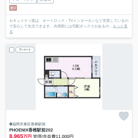
敷0
セキュリティ面は、オートロック・TVインターホンなど充実しているの
で安心して生活できます。共用部には宅配ボックスがあるの...
もっと見
る
アパート
福岡市東区香椎駅前
PHOENIX香椎駅前
202
8.965
万円
管理/共益費11,000円