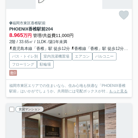
福岡市東区香椎駅前
PHOENIX香椎駅前
204
8.965
万円
管理/共益費11,000円
2階 / 33.65㎡ / 1LDK /築1年未満
鹿児島本線「香椎」駅 徒歩12分
香椎線「香椎」駅 徒歩12分
西鉄
バス・トイレ別
室内洗濯機置場
エアコン
バルコニー
フローリング
駐輪場
敷0
福岡市東区エリアでの住まいなら、住み心地も快適な「PHOENIX香椎
駅前」はいかがでしょうか。共用部には宅配ボックスが付...
もっと見る
賃貸マンション