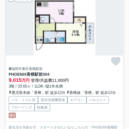
福岡市東区香椎駅前
PHOENIX香椎駅前
304
9.015
万円
管理/共益費11,000円
3階 / 33.65㎡ / 1LDK /築1年未満
鹿児島本線「香椎」駅 徒歩12分
香椎線「香椎」駅 徒歩12分
西鉄
バス・トイレ別
室内洗濯機置場
エアコン
バルコニー
フローリング
駐輪場
敷0
新生活を失敗せず、スタートさせたいならこちらの「PHOENIX香椎駅