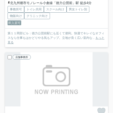
北九州都市モノレール小倉線「徳力公団前」駅 徒歩4分
事務所可
トイレ共同
スクール向け
男女トイレ別
物販向け
クリニック向け
即入居可
第１１岡部ビル：徳力公団前駅にも近くて便利。快適でキレイなオフィ
スなら仕事もはかどりやる気もアップ。立地が良く広い室内な...
もっと
見る
店舗事務所