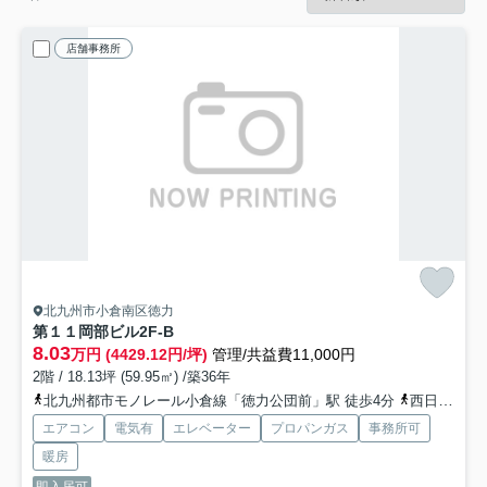
店舗事務所
北九州市小倉南区徳力
第１１岡部ビル
2F-B
8.03
万円 (4429.12円/坪)
管理/共益費11,000円
2階 / 18.13坪 (59.95㎡) /築36年
北九州都市モノレール小倉線「徳力公団前」駅 徒歩4分
西日本鉄道（バス）「徳力団地口」バス停下車 徒歩1分
エアコン
電気有
エレベーター
プロパンガス
事務所可
暖房