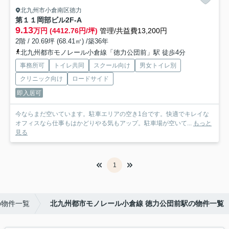
北九州市小倉南区徳力
第１１岡部ビル
2F-A
9.13
万円 (4412.76円/坪)
管理/共益費13,200円
2階 / 20.69坪 (68.41㎡) /築36年
北九州都市モノレール小倉線「徳力公団前」駅 徒歩4分
事務所可
トイレ共同
スクール向け
男女トイレ別
クリニック向け
ロードサイド
即入居可
今ならまだ空いています。駐車エリアの空き1台です。快適でキレイな
オフィスなら仕事もはかどりやる気もアップ。駐車場が空いて...
もっと
見る
1
の物件一覧
北九州都市モノレール小倉線 徳力公団前駅の物件一覧