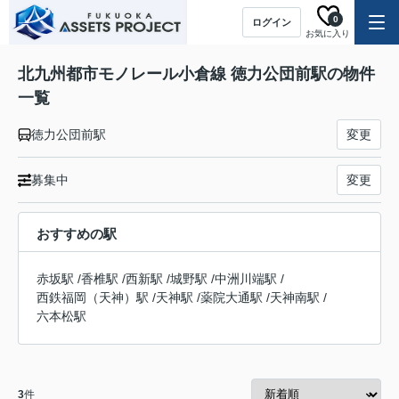
0
ログイン
お気に入り
北九州都市モノレール小倉線 徳力公団前駅の物件
一覧
徳力公団前駅
変更
募集中
変更
おすすめの駅
赤坂駅
/
香椎駅
/
西新駅
/
城野駅
/
中洲川端駅
/
西鉄福岡（天神）駅
/
天神駅
/
薬院大通駅
/
天神南駅
/
六本松駅
3
件