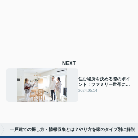
NEXT
住む場所を決める際のポイ
ント！ファミリー世帯にお
ける決め方などを解説
2024.05.14
一戸建ての探し方・情報収集とは？やり方を家のタイプ別に解説