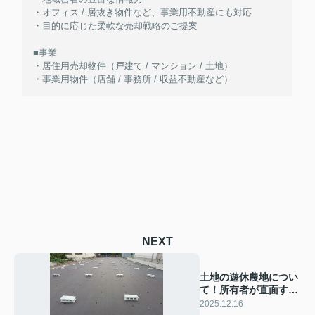
・オフィス / 居抜き物件など、事業用不動産にも対応
・目的に応じた柔軟な売却戦略のご提案
■事業
・居住用売却物件（戸建て / マンション / 土地）
・事業用物件（店舗 / 事務所 / 収益不動産など）
NEXT
土地の遊休農地につい
て！所有者が直面する
課題も解説
2025.12.16