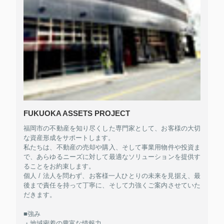
FUKUOKA ASSETS PROJECT
福岡市の不動産を知り尽くした専門家として、お客様の大切
な資産形成をサポートします。
私たちは、不動産の売却や購入、そして事業用物件や投資ま
で、あらゆるニーズに対して最適なソリューションを提供す
ることをお約束します。
個人 / 法人を問わず、お客様一人ひとりの未来を見据え、最
後まで責任を持って丁寧に、そして力強くご案内させていた
だきます。
■強み
・地域密着の豊富な情報力