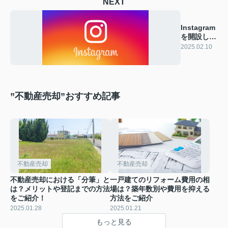
NEXT
Instagram
を開設しま
した
2025.02.10
”不動産売却”おすすめ記事
不動産売却
不動産売却
不動産売却における「分筆」と
一戸建てのリフォーム費用の相
は？メリットや登記までの方法
場は？築年数別や費用を抑える
をご紹介！
方法をご紹介
2025.01.28
2025.01.21
もっと見る