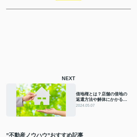
NEXT
借地権とは？店舗の借地の
返還方法や解体にかかる費
用もご紹介
2024.05.07
”不動産ノウハウ”おすすめ記事