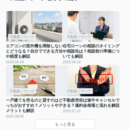
不動産ノウハウ
不動産ノウハウ
エアコンの室外機を掃除しない
住宅ローンの相談のタイミング
とどうなる？自分でできる方法
や相談先は？相談前の準備につ
や頻度も解説
いても解説
2026.06.09
2025.08.19
不動産ノウハウ
不動産ノウハウ
一戸建てを売るのと貸すのはど
不動産売却は途中キャンセルで
っちがおすすめ？メリットやデ
きる？違約金相場と流れを解説
メリットも解説
2025.07.22
2025.08.05
もっと見る